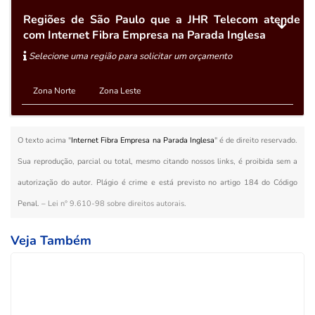
Regiões de São Paulo que a JHR Telecom atende
com Internet Fibra Empresa na Parada Inglesa
Selecione uma região para solicitar um orçamento
Zona Norte
Zona Leste
O texto acima "
Internet Fibra Empresa na Parada Inglesa
" é de direito reservado.
Sua reprodução, parcial ou total, mesmo citando nossos links, é proibida sem a
autorização do autor. Plágio é crime e está previsto no artigo 184 do Código
Penal. –
Lei n° 9.610-98 sobre direitos autorais
.
Veja Também