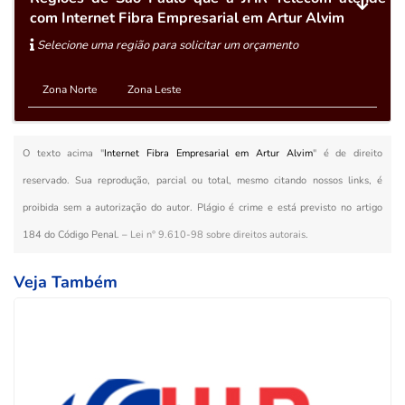
com Internet Fibra Empresarial em Artur Alvim
Selecione uma região para solicitar um orçamento
Zona Norte
Zona Leste
O texto acima "
Internet Fibra Empresarial em Artur Alvim
" é de direito
reservado. Sua reprodução, parcial ou total, mesmo citando nossos links, é
proibida sem a autorização do autor. Plágio é crime e está previsto no artigo
184 do Código Penal. –
Lei n° 9.610-98 sobre direitos autorais
.
Veja Também