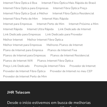
Internet Fibra Óptica é Boa
Internet Fibra Óptica Mais Rápida do Brasil
Internet Fibra Optica para Empresas
Internet Fibra Óptica Preço
Internet Fibra Óptica Qual a Melhor
Internet Fibra Óptica Residencial
Internet Fibra Perto de Mim
Internet Mais Rápida
Internet para Empresas
Internet Perto de Mim
Internet Próximo a Mim
Internet Rápida
Internet Ultra Rápida
Link Dedicado de Internet
Link Dedicado para Empresas
Link Dedicado para Provedor
Melhor Internet
Melhor Internet Fibra Óptica
Melhor Internet para Empresas
Melhores Planos de Internet
Plano de Internet para Empresa
Planos de Internet Fixa
Planos de Internet para Empresas
Planos de Internet Residencial
Planos de Internet Wifi
Planos Internet Fibra Óptica
Preço Link Dedicado
Promoção Internet Fibra
Provedor de Internet
Provedor de Internet Fibra Óptica
Provedor de Internet no meu CEP
Provedor de Internet Perto de Mim
JHR Telecom
Desde o início estivemos em busca de melhorias