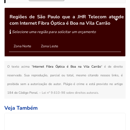
Regiões de São Paulo que a JHR Telecom atende
com Internet Fibra Óptica é Boa na Vila Carrão
Selecione uma região para solicitar um orçamento
Zona Norte
Zona Leste
O texto acima "
Internet Fibra Óptica é Boa na Vila Carrão
" é de direito
reservado. Sua reprodução, parcial ou total, mesmo citando nossos links, é
proibida sem a autorização do autor. Plágio é crime e está previsto no artigo
184 do Código Penal. –
Lei n° 9.610-98 sobre direitos autorais
.
Veja Também