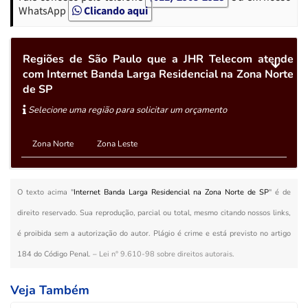
WhatsApp
Clicando aqui
Regiões de São Paulo que a JHR Telecom atende
com Internet Banda Larga Residencial na Zona Norte
de SP
Selecione uma região para solicitar um orçamento
Zona Norte
Zona Leste
O texto acima "
Internet Banda Larga Residencial na Zona Norte de SP
" é de
direito reservado. Sua reprodução, parcial ou total, mesmo citando nossos links,
é proibida sem a autorização do autor. Plágio é crime e está previsto no artigo
184 do Código Penal. –
Lei n° 9.610-98 sobre direitos autorais
.
Veja Também