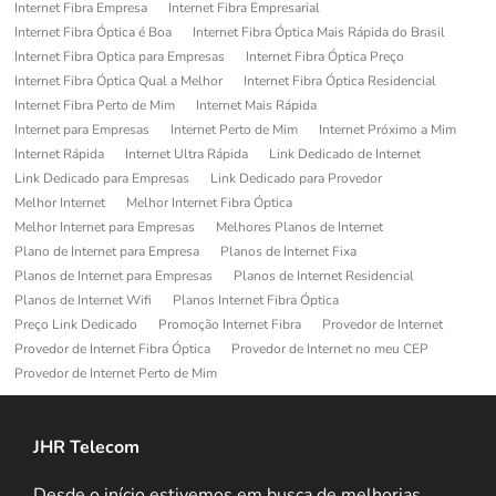
Internet Fibra Empresa
Internet Fibra Empresarial
Internet Fibra Óptica é Boa
Internet Fibra Óptica Mais Rápida do Brasil
Internet Fibra Optica para Empresas
Internet Fibra Óptica Preço
Internet Fibra Óptica Qual a Melhor
Internet Fibra Óptica Residencial
Internet Fibra Perto de Mim
Internet Mais Rápida
Internet para Empresas
Internet Perto de Mim
Internet Próximo a Mim
Internet Rápida
Internet Ultra Rápida
Link Dedicado de Internet
Link Dedicado para Empresas
Link Dedicado para Provedor
Melhor Internet
Melhor Internet Fibra Óptica
Melhor Internet para Empresas
Melhores Planos de Internet
Plano de Internet para Empresa
Planos de Internet Fixa
Planos de Internet para Empresas
Planos de Internet Residencial
Planos de Internet Wifi
Planos Internet Fibra Óptica
Preço Link Dedicado
Promoção Internet Fibra
Provedor de Internet
Provedor de Internet Fibra Óptica
Provedor de Internet no meu CEP
Provedor de Internet Perto de Mim
JHR Telecom
Desde o início estivemos em busca de melhorias