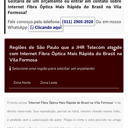
Gostaria de um orçamento ou entrar em contato sobre
Internet Fibra Óptica Mais Rápida do Brasil na Vila
Formosa?
Fale conosco pelo telefone
(011) 2905-2928
Ou em nosso
WhatsApp
Clicando aqui
Regiões de São Paulo que a JHR Telecom atende
com Internet Fibra Óptica Mais Rápida do Brasil na
Vila Formosa
Selecione uma região para solicitar um orçamento
Zona Norte
Zona Leste
O texto acima "
Internet Fibra Óptica Mais Rápida do Brasil na Vila Formosa
" é de
direito reservado. Sua reprodução, parcial ou total, mesmo citando nossos links,
é proibida sem a autorização do autor. Plágio é crime e está previsto no artigo