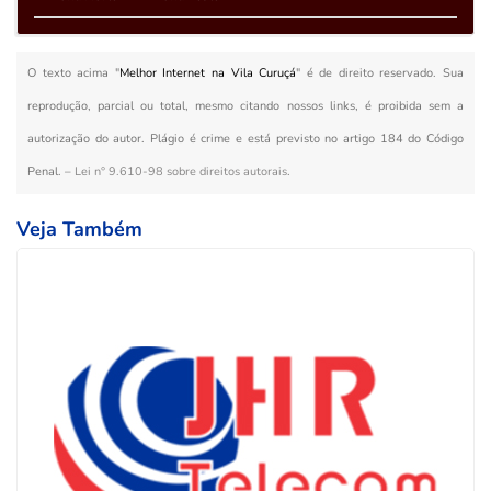
O texto acima "
Melhor Internet na Vila Curuçá
" é de direito reservado. Sua
reprodução, parcial ou total, mesmo citando nossos links, é proibida sem a
autorização do autor. Plágio é crime e está previsto no artigo 184 do Código
Penal. –
Lei n° 9.610-98 sobre direitos autorais
.
Veja Também