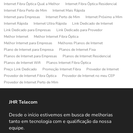
Internet Fibra Óptica Qual a Melhor
Internet Fibra Óptica Residencial
Internet Fibra Perto de Mim
Internet Mais Rápida
Internet para Empresas
Internet Perto de Mim
Internet Próximo a Mim
Internet Rápida
Internet Ultra Rápida
Link Dedicado de Internet
Link Dedicado para Empresas
Link Dedicado para Provedor
Melhor Internet
Melhor Internet Fibra Óptica
Melhor Internet para Empresas
Melhores Planos de Internet
Plano de Internet para Empresa
Planos de Internet Fixa
Planos de Internet para Empresas
Planos de Internet Residencial
Planos de Internet Wifi
Planos Internet Fibra Óptica
Preço Link Dedicado
Promoção Internet Fibra
Provedor de Internet
Provedor de Internet Fibra Óptica
Provedor de Internet no meu CEP
Provedor de Internet Perto de Mim
JHR Telecom
Desde o início estivemos em busca de melhorias
tanto em tecnologia com e qualificação da nossa
equipe.