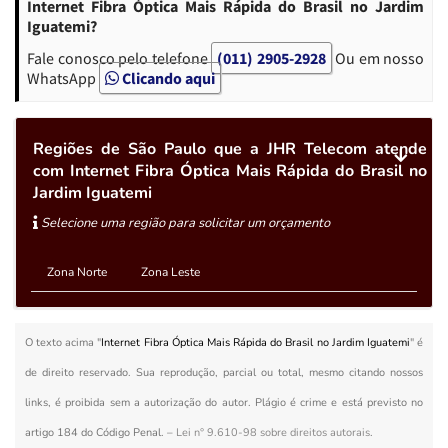
Internet Fibra Óptica Mais Rápida do Brasil no Jardim
Iguatemi?
Fale conosco pelo telefone
(011) 2905-2928
Ou em nosso
WhatsApp
Clicando aqui
Regiões de São Paulo que a JHR Telecom atende
com Internet Fibra Óptica Mais Rápida do Brasil no
Jardim Iguatemi
Selecione uma região para solicitar um orçamento
Zona Norte
Zona Leste
O texto acima "
Internet Fibra Óptica Mais Rápida do Brasil no Jardim Iguatemi
" é
de direito reservado. Sua reprodução, parcial ou total, mesmo citando nossos
links, é proibida sem a autorização do autor. Plágio é crime e está previsto no
artigo 184 do Código Penal. –
Lei n° 9.610-98 sobre direitos autorais
.