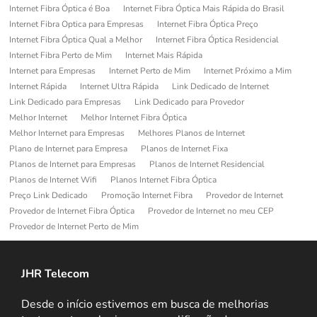
Internet Fibra Óptica é Boa
Internet Fibra Óptica Mais Rápida do Brasil
Internet Fibra Optica para Empresas
Internet Fibra Óptica Preço
Internet Fibra Óptica Qual a Melhor
Internet Fibra Óptica Residencial
Internet Fibra Perto de Mim
Internet Mais Rápida
Internet para Empresas
Internet Perto de Mim
Internet Próximo a Mim
Internet Rápida
Internet Ultra Rápida
Link Dedicado de Internet
Link Dedicado para Empresas
Link Dedicado para Provedor
Melhor Internet
Melhor Internet Fibra Óptica
Melhor Internet para Empresas
Melhores Planos de Internet
Plano de Internet para Empresa
Planos de Internet Fixa
Planos de Internet para Empresas
Planos de Internet Residencial
Planos de Internet Wifi
Planos Internet Fibra Óptica
Preço Link Dedicado
Promoção Internet Fibra
Provedor de Internet
Provedor de Internet Fibra Óptica
Provedor de Internet no meu CEP
Provedor de Internet Perto de Mim
JHR Telecom
Desde o início estivemos em busca de melhorias