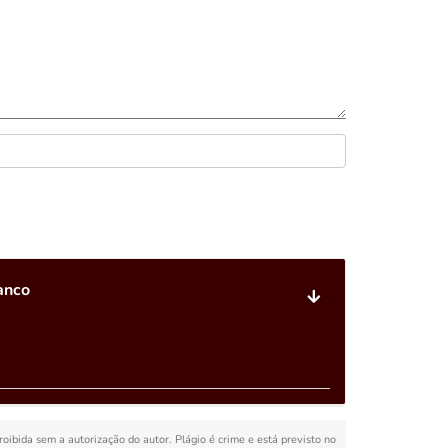
anco
proibida sem a autorização do autor. Plágio é crime e está previsto no