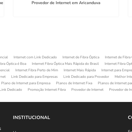
me
Provedor de Internet em Aricanduva
ncial
Internet com Link Dedicado
Internet de Fibra Óptica
Internet de Fibra
ibra Óptica é Boa
Internet Fibra Óptica Mais Rápida do Brasil
Internet Fibra Op
dencial
Internet Fibra Perto de Mim
Internet Mais Rápida
Internet para Empr
rnet
Link Dedicado para Empresas
Link Dedicado para Provedor
Melhor Int
Plano de Internet para Empresa
Planos de Internet Fixa
Planos de Internet p
Link Dedicado
Promoção Internet Fibra
Provedor de Internet
Provedor de In
INSTITUCIONAL
C
s