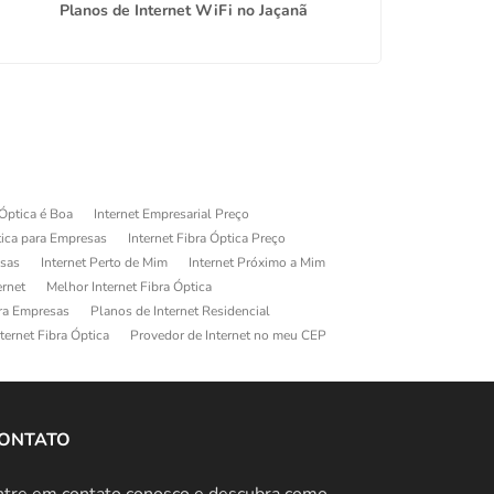
Planos de Internet WiFi no Jaçanã
Link 
 Óptica é Boa
Internet Empresarial Preço
tica para Empresas
Internet Fibra Óptica Preço
esas
Internet Perto de Mim
Internet Próximo a Mim
ernet
Melhor Internet Fibra Óptica
ara Empresas
Planos de Internet Residencial
ternet Fibra Óptica
Provedor de Internet no meu CEP
ONTATO