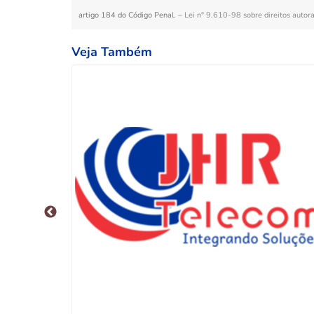
artigo 184 do Código Penal. –
Lei n° 9.610-98 sobre direitos autora
Veja Também