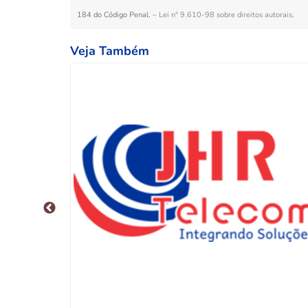
184 do Código Penal. –
Lei n° 9.610-98 sobre direitos autorais
.
Veja Também