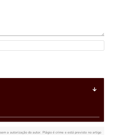
 sem a autorização do autor. Plágio é crime e está previsto no artigo