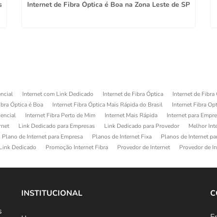
s
Internet de Fibra Óptica é Boa na Zona Leste de SP
ncial
Internet com Link Dedicado
Internet de Fibra Óptica
Internet de Fibra
ibra Óptica é Boa
Internet Fibra Óptica Mais Rápida do Brasil
Internet Fibra Op
dencial
Internet Fibra Perto de Mim
Internet Mais Rápida
Internet para Empr
rnet
Link Dedicado para Empresas
Link Dedicado para Provedor
Melhor Int
Plano de Internet para Empresa
Planos de Internet Fixa
Planos de Internet p
Link Dedicado
Promoção Internet Fibra
Provedor de Internet
Provedor de In
INSTITUCIONAL
C
s