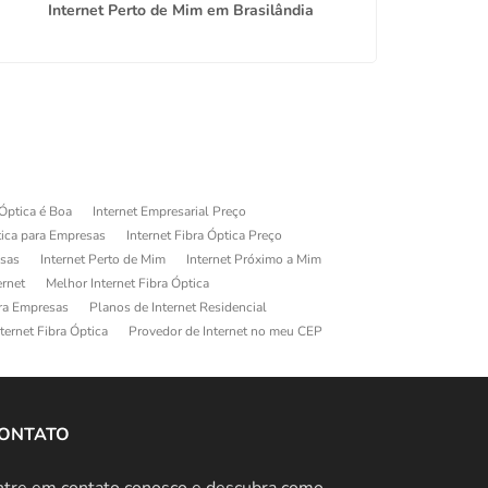
Internet Perto de Mim em Brasilândia
Interne
 Óptica é Boa
Internet Empresarial Preço
tica para Empresas
Internet Fibra Óptica Preço
esas
Internet Perto de Mim
Internet Próximo a Mim
ernet
Melhor Internet Fibra Óptica
ara Empresas
Planos de Internet Residencial
ternet Fibra Óptica
Provedor de Internet no meu CEP
ONTATO