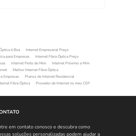
 Óptica é Boa
Internet Empresarial Preço
tica para Empresas
Internet Fibra Óptica Preço
esas
Internet Perto de Mim
Internet Próximo a Mim
ernet
Melhor Internet Fibra Óptica
ara Empresas
Planos de Internet Residencial
ternet Fibra Óptica
Provedor de Internet no meu CEP
ONTATO
ntre em contato conosco e descubra como
ossas soluções personalizadas podem ajudar a