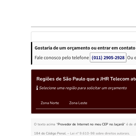
Gostaria de um orçamento ou entrar em contato
Fale conosco pelo telefone
(011) 2905-2928
Ou 
Regiões de São Paulo que a JHR Telecom at
Selecione uma região para solicitar um orçamento
Zona Norte
Zona Leste
O texto acima "
Provedor de Internet no meu CEP no Jaçanã
" é de d
184 do Código Penal. –
Lei n° 9.610-98 sobre direitos autorais
.