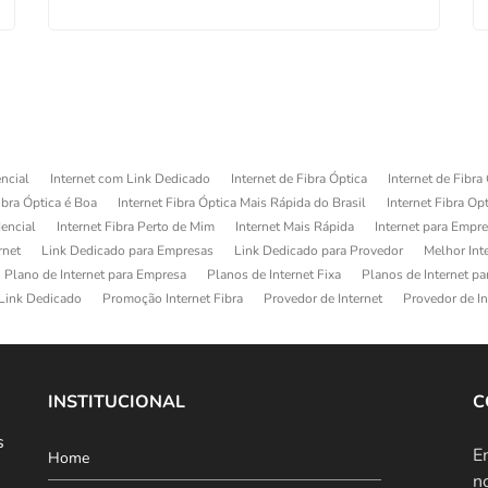
ncial
Internet com Link Dedicado
Internet de Fibra Óptica
Internet de Fibra
ibra Óptica é Boa
Internet Fibra Óptica Mais Rápida do Brasil
Internet Fibra Op
dencial
Internet Fibra Perto de Mim
Internet Mais Rápida
Internet para Empr
rnet
Link Dedicado para Empresas
Link Dedicado para Provedor
Melhor Int
Plano de Internet para Empresa
Planos de Internet Fixa
Planos de Internet p
Link Dedicado
Promoção Internet Fibra
Provedor de Internet
Provedor de In
INSTITUCIONAL
C
s
E
Home
n