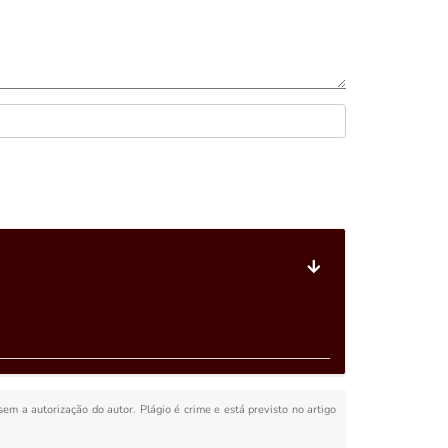
 sem a autorização do autor. Plágio é crime e está previsto no artigo