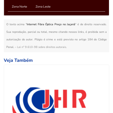
Zona Norte
Zona Leste
O texto acima "
Internet Fibra Óptica Preço no Jaçanã
" é de direito reservado.
Sua reprodução, parcial ou total, mesmo citando nossos links, é proibida sem a
autorização do autor. Plágio é crime e está previsto no artigo 184 do Código
Penal. –
Lei n° 9.610-98 sobre direitos autorais
.
Veja Também