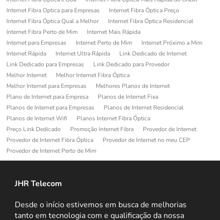
Internet Fibra Optica para Empresas
Internet Fibra Óptica Preço
Internet Fibra Óptica Qual a Melhor
Internet Fibra Óptica Residencial
Internet Fibra Perto de Mim
Internet Mais Rápida
Internet para Empresas
Internet Perto de Mim
Internet Próximo a Mim
Internet Rápida
Internet Ultra Rápida
Link Dedicado de Internet
Link Dedicado para Empresas
Link Dedicado para Provedor
Melhor Internet
Melhor Internet Fibra Óptica
Melhor Internet para Empresas
Melhores Planos de Internet
Plano de Internet para Empresa
Planos de Internet Fixa
Planos de Internet para Empresas
Planos de Internet Residencial
Planos de Internet Wifi
Planos Internet Fibra Óptica
Preço Link Dedicado
Promoção Internet Fibra
Provedor de Internet
Provedor de Internet Fibra Óptica
Provedor de Internet no meu CEP
Provedor de Internet Perto de Mim
JHR Telecom
Desde o início estivemos em busca de melhorias
tanto em tecnologia com e qualificação da nossa