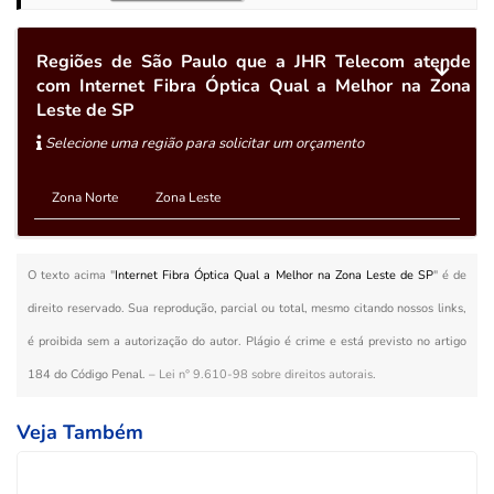
Regiões de São Paulo que a JHR Telecom atende
com Internet Fibra Óptica Qual a Melhor na Zona
Leste de SP
Selecione uma região para solicitar um orçamento
Zona Norte
Zona Leste
O texto acima "
Internet Fibra Óptica Qual a Melhor na Zona Leste de SP
" é de
direito reservado. Sua reprodução, parcial ou total, mesmo citando nossos links,
é proibida sem a autorização do autor. Plágio é crime e está previsto no artigo
184 do Código Penal. –
Lei n° 9.610-98 sobre direitos autorais
.
Veja Também