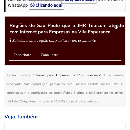
WhatsApp
Clicando aqui
Regiões de São Paulo que a JHR Telecom atende
com Internet para Empresas na Vila Esperança
Selecione uma região para solicitar um orçamento
Zona Norte
Zona Leste
O texto acima "
Internet para Empresas na Vila Esperança
" é de direito
reservado. Sua reprodução, parcial ou total, mesmo citando nossos links, é
proibida sem a autorização do autor. Plágio é crime e está previsto no artigo
184 do Código Penal. –
Lei n° 9.610-98 sobre direitos autorais
.
Veja Também