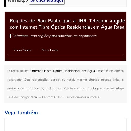
Regiões de São Paulo que a JHR Telecom atende
com Internet Fibra Óptica Residencial em Água Rasa
Selecione uma região para solicitar um orçamento
Zona Norte
Zona Leste
O texto acima "
Internet Fibra Óptica Residencial em Água Rasa
" é de direito
reservado. Sua reprodução, parcial ou total, mesmo citando nossos links, é
proibida sem a autorização do autor. Plágio é crime e está previsto no artigo
184 do Código Penal. –
Lei n° 9.610-98 sobre direitos autorais
.
Veja Também