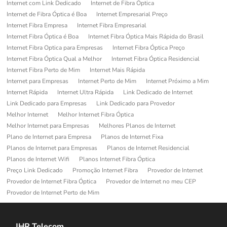
Internet com Link Dedicado
Internet de Fibra Óptica
Internet de Fibra Óptica é Boa
Internet Empresarial Preço
Internet Fibra Empresa
Internet Fibra Empresarial
Internet Fibra Óptica é Boa
Internet Fibra Óptica Mais Rápida do Brasil
Internet Fibra Optica para Empresas
Internet Fibra Óptica Preço
Internet Fibra Óptica Qual a Melhor
Internet Fibra Óptica Residencial
Internet Fibra Perto de Mim
Internet Mais Rápida
Internet para Empresas
Internet Perto de Mim
Internet Próximo a Mim
Internet Rápida
Internet Ultra Rápida
Link Dedicado de Internet
Link Dedicado para Empresas
Link Dedicado para Provedor
Melhor Internet
Melhor Internet Fibra Óptica
Melhor Internet para Empresas
Melhores Planos de Internet
Plano de Internet para Empresa
Planos de Internet Fixa
Planos de Internet para Empresas
Planos de Internet Residencial
Planos de Internet Wifi
Planos Internet Fibra Óptica
Preço Link Dedicado
Promoção Internet Fibra
Provedor de Internet
Provedor de Internet Fibra Óptica
Provedor de Internet no meu CEP
Provedor de Internet Perto de Mim
JHR Telecom