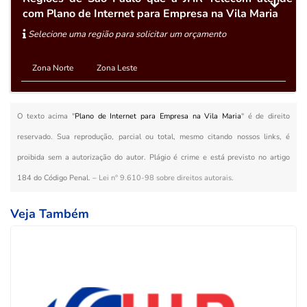
com Plano de Internet para Empresa na Vila Maria
Selecione uma região para solicitar um orçamento
Zona Norte
Zona Leste
O texto acima "
Plano de Internet para Empresa na Vila Maria
" é de direito
reservado. Sua reprodução, parcial ou total, mesmo citando nossos links, é
proibida sem a autorização do autor. Plágio é crime e está previsto no artigo
184 do Código Penal. –
Lei n° 9.610-98 sobre direitos autorais
.
Veja Também