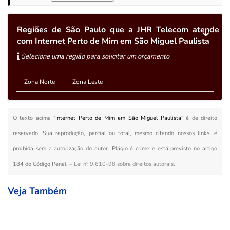
Regiões de São Paulo que a JHR Telecom atende
com Internet Perto de Mim em São Miguel Paulista
Selecione uma região para solicitar um orçamento
Zona Norte
Zona Leste
O texto acima "
Internet Perto de Mim em São Miguel Paulista
" é de direito
reservado. Sua reprodução, parcial ou total, mesmo citando nossos links, é
proibida sem a autorização do autor. Plágio é crime e está previsto no artigo
184 do Código Penal. –
Lei n° 9.610-98 sobre direitos autorais
.
Veja Também