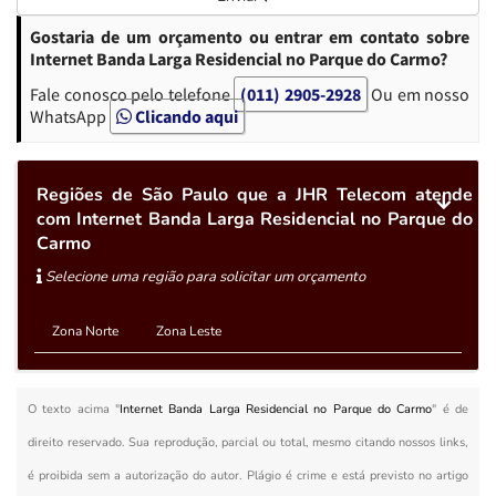
Gostaria de um orçamento ou entrar em contato sobre
Internet Banda Larga Residencial no Parque do Carmo?
Fale conosco pelo telefone
(011) 2905-2928
Ou em nosso
WhatsApp
Clicando aqui
Regiões de São Paulo que a JHR Telecom atende
com Internet Banda Larga Residencial no Parque do
Carmo
Selecione uma região para solicitar um orçamento
Zona Norte
Zona Leste
O texto acima "
Internet Banda Larga Residencial no Parque do Carmo
" é de
direito reservado. Sua reprodução, parcial ou total, mesmo citando nossos links,
é proibida sem a autorização do autor. Plágio é crime e está previsto no artigo