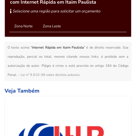
com Internet Rápida em Itaim Paulista
Selecione uma região para solicitar um orçamento
Zona Norte
Zona Leste
O texto acima "
Internet Rápida em Itaim Paulista
" é de direito reservado. Sua
reprodução, parcial ou total, mesmo citando nossos links, é proibida sem a
autorização do autor. Plágio é crime e está previsto no artigo 184 do Código
Penal. –
Lei n° 9.610-98 sobre direitos autorais
.
Veja Também