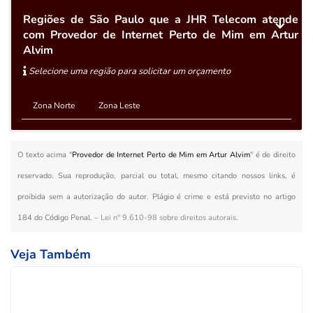
Regiões de São Paulo que a JHR Telecom atende
com Provedor de Internet Perto de Mim em Artur
Alvim
Selecione uma região para solicitar um orçamento
Zona Norte
Zona Leste
O texto acima "
Provedor de Internet Perto de Mim em Artur Alvim
" é de direito
reservado. Sua reprodução, parcial ou total, mesmo citando nossos links, é
proibida sem a autorização do autor. Plágio é crime e está previsto no artigo
184 do Código Penal. –
Lei n° 9.610-98 sobre direitos autorais
.
Veja Também