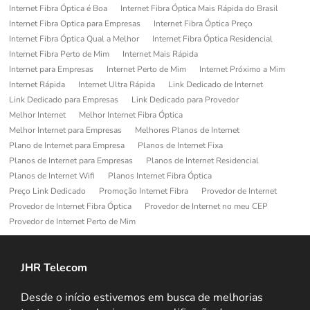
Internet Fibra Óptica é Boa
Internet Fibra Óptica Mais Rápida do Brasil
Internet Fibra Optica para Empresas
Internet Fibra Óptica Preço
Internet Fibra Óptica Qual a Melhor
Internet Fibra Óptica Residencial
Internet Fibra Perto de Mim
Internet Mais Rápida
Internet para Empresas
Internet Perto de Mim
Internet Próximo a Mim
Internet Rápida
Internet Ultra Rápida
Link Dedicado de Internet
Link Dedicado para Empresas
Link Dedicado para Provedor
Melhor Internet
Melhor Internet Fibra Óptica
Melhor Internet para Empresas
Melhores Planos de Internet
Plano de Internet para Empresa
Planos de Internet Fixa
Planos de Internet para Empresas
Planos de Internet Residencial
Planos de Internet Wifi
Planos Internet Fibra Óptica
Preço Link Dedicado
Promoção Internet Fibra
Provedor de Internet
Provedor de Internet Fibra Óptica
Provedor de Internet no meu CEP
Provedor de Internet Perto de Mim
JHR Telecom
Desde o início estivemos em busca de melhorias