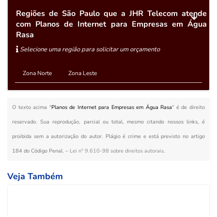
Regiões de São Paulo que a JHR Telecom atende
com Planos de Internet para Empresas em Água
Rasa
Selecione uma região para solicitar um orçamento
Zona Norte
Zona Leste
O texto acima "
Planos de Internet para Empresas em Água Rasa
" é de direito
reservado. Sua reprodução, parcial ou total, mesmo citando nossos links, é
proibida sem a autorização do autor. Plágio é crime e está previsto no artigo
184 do Código Penal. –
Lei n° 9.610-98 sobre direitos autorais
.
Veja Também