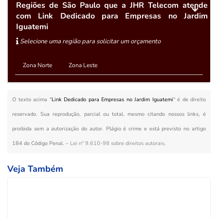
Regiões de São Paulo que a JHR Telecom atende
com Link Dedicado para Empresas no Jardim
Iguatemi
Selecione uma região para solicitar um orçamento
Zona Norte
Zona Leste
O texto acima "
Link Dedicado para Empresas no Jardim Iguatemi
" é de direito
reservado. Sua reprodução, parcial ou total, mesmo citando nossos links, é
proibida sem a autorização do autor. Plágio é crime e está previsto no artigo
184 do Código Penal. –
Lei n° 9.610-98 sobre direitos autorais
.
Veja Também