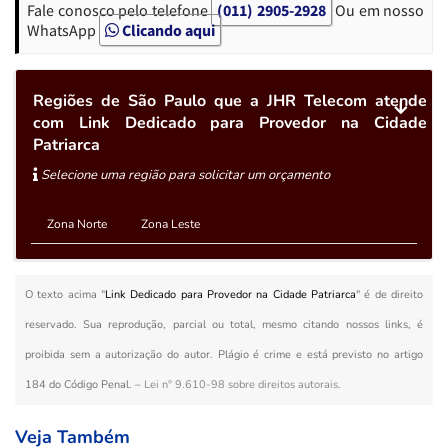
Fale conosco pelo telefone
(011) 2905-2928
Ou em nosso
WhatsApp
Clicando aqui
Regiões de São Paulo que a JHR Telecom atende
com Link Dedicado para Provedor na Cidade
Patriarca
Selecione uma região para solicitar um orçamento
Zona Norte
Zona Leste
O texto acima "
Link Dedicado para Provedor na Cidade Patriarca
" é de direito
reservado. Sua reprodução, parcial ou total, mesmo citando nossos links, é
proibida sem a autorização do autor. Plágio é crime e está previsto no artigo
184 do Código Penal. –
Lei n° 9.610-98 sobre direitos autorais
.
Veja Também