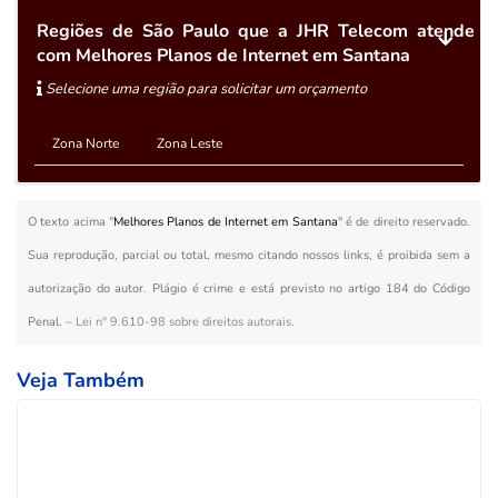
Regiões de São Paulo que a JHR Telecom atende
com Melhores Planos de Internet em Santana
Selecione uma região para solicitar um orçamento
Zona Norte
Zona Leste
O texto acima "
Melhores Planos de Internet em Santana
" é de direito reservado.
Sua reprodução, parcial ou total, mesmo citando nossos links, é proibida sem a
autorização do autor. Plágio é crime e está previsto no artigo 184 do Código
Penal. –
Lei n° 9.610-98 sobre direitos autorais
.
Veja Também