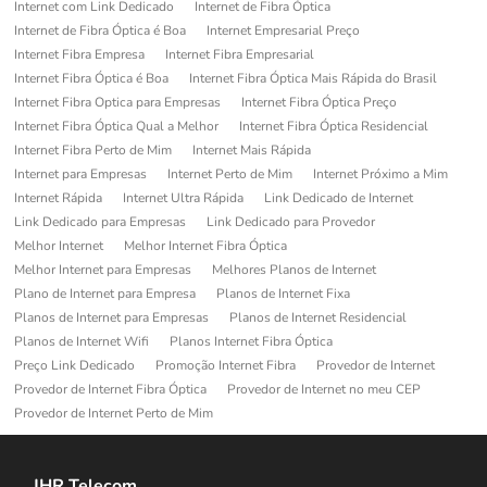
Internet com Link Dedicado
Internet de Fibra Óptica
Internet de Fibra Óptica é Boa
Internet Empresarial Preço
Internet Fibra Empresa
Internet Fibra Empresarial
Internet Fibra Óptica é Boa
Internet Fibra Óptica Mais Rápida do Brasil
Internet Fibra Optica para Empresas
Internet Fibra Óptica Preço
Internet Fibra Óptica Qual a Melhor
Internet Fibra Óptica Residencial
Internet Fibra Perto de Mim
Internet Mais Rápida
Internet para Empresas
Internet Perto de Mim
Internet Próximo a Mim
Internet Rápida
Internet Ultra Rápida
Link Dedicado de Internet
Link Dedicado para Empresas
Link Dedicado para Provedor
Melhor Internet
Melhor Internet Fibra Óptica
Melhor Internet para Empresas
Melhores Planos de Internet
Plano de Internet para Empresa
Planos de Internet Fixa
Planos de Internet para Empresas
Planos de Internet Residencial
Planos de Internet Wifi
Planos Internet Fibra Óptica
Preço Link Dedicado
Promoção Internet Fibra
Provedor de Internet
Provedor de Internet Fibra Óptica
Provedor de Internet no meu CEP
Provedor de Internet Perto de Mim
JHR Telecom