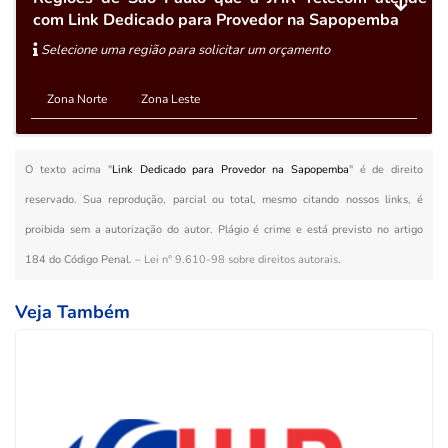
com Link Dedicado para Provedor na Sapopemba
Selecione uma região para solicitar um orçamento
Zona Norte
Zona Leste
O texto acima "
Link Dedicado para Provedor na Sapopemba
" é de direito
reservado. Sua reprodução, parcial ou total, mesmo citando nossos links, é
proibida sem a autorização do autor. Plágio é crime e está previsto no artigo
184 do Código Penal. –
Lei n° 9.610-98 sobre direitos autorais
.
Veja Também