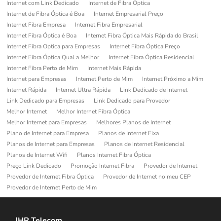
Internet com Link Dedicado
Internet de Fibra Óptica
Internet de Fibra Óptica é Boa
Internet Empresarial Preço
Internet Fibra Empresa
Internet Fibra Empresarial
Internet Fibra Óptica é Boa
Internet Fibra Óptica Mais Rápida do Brasil
Internet Fibra Optica para Empresas
Internet Fibra Óptica Preço
Internet Fibra Óptica Qual a Melhor
Internet Fibra Óptica Residencial
Internet Fibra Perto de Mim
Internet Mais Rápida
Internet para Empresas
Internet Perto de Mim
Internet Próximo a Mim
Internet Rápida
Internet Ultra Rápida
Link Dedicado de Internet
Link Dedicado para Empresas
Link Dedicado para Provedor
Melhor Internet
Melhor Internet Fibra Óptica
Melhor Internet para Empresas
Melhores Planos de Internet
Plano de Internet para Empresa
Planos de Internet Fixa
Planos de Internet para Empresas
Planos de Internet Residencial
Planos de Internet Wifi
Planos Internet Fibra Óptica
Preço Link Dedicado
Promoção Internet Fibra
Provedor de Internet
Provedor de Internet Fibra Óptica
Provedor de Internet no meu CEP
Provedor de Internet Perto de Mim
JHR Telecom