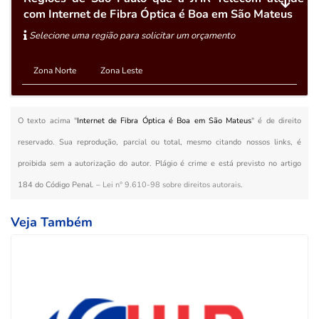
com Internet de Fibra Óptica é Boa em São Mateus
Selecione uma região para solicitar um orçamento
Zona Norte
Zona Leste
O texto acima "
Internet de Fibra Óptica é Boa em São Mateus
" é de direito
reservado. Sua reprodução, parcial ou total, mesmo citando nossos links, é
proibida sem a autorização do autor. Plágio é crime e está previsto no artigo
184 do Código Penal. –
Lei n° 9.610-98 sobre direitos autorais
.
Veja Também