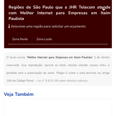
Regiões de São Paulo que a JHR Telecom atende
com Melhor Internet para Empresas em Itaim
Paulista
Selecione uma região para solicitar um orçamento
Zona Norte
Zona Leste
O texto acima "
Melhor Internet para Empresas em Itaim Paulista
" é de direito
reservado. Sua reprodução, parcial ou total, mesmo citando nossos links, é
proibida sem a autorização do autor. Plágio é crime e está previsto no artigo
184 do Código Penal. –
Lei n° 9.610-98 sobre direitos autorais
.
Veja Também