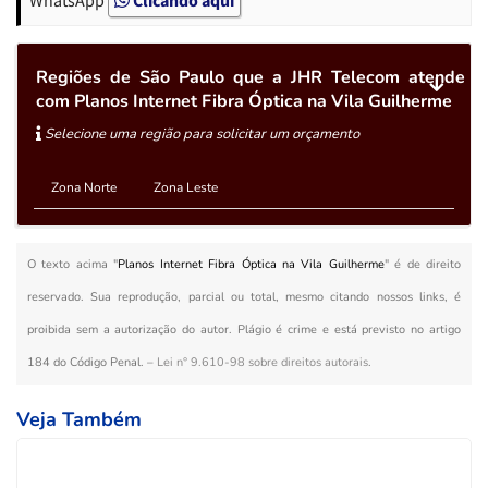
Regiões de São Paulo que a JHR Telecom atende
com Planos Internet Fibra Óptica na Vila Guilherme
Selecione uma região para solicitar um orçamento
Zona Norte
Zona Leste
O texto acima "
Planos Internet Fibra Óptica na Vila Guilherme
" é de direito
reservado. Sua reprodução, parcial ou total, mesmo citando nossos links, é
proibida sem a autorização do autor. Plágio é crime e está previsto no artigo
184 do Código Penal. –
Lei n° 9.610-98 sobre direitos autorais
.
Veja Também