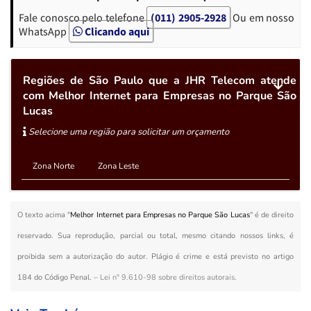
Fale conosco pelo telefone
(011) 2905-2928
Ou em nosso
WhatsApp
Clicando aqui
Regiões de São Paulo que a JHR Telecom atende
com Melhor Internet para Empresas no Parque São
Lucas
Selecione uma região para solicitar um orçamento
Zona Norte
Zona Leste
O texto acima "
Melhor Internet para Empresas no Parque São Lucas
" é de direito
reservado. Sua reprodução, parcial ou total, mesmo citando nossos links, é
proibida sem a autorização do autor. Plágio é crime e está previsto no artigo
184 do Código Penal. –
Lei n° 9.610-98 sobre direitos autorais
.