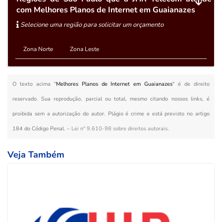
com Melhores Planos de Internet em Guaianazes
Selecione uma região para solicitar um orçamento
Zona Norte
Zona Leste
O texto acima "
Melhores Planos de Internet em Guaianazes
" é de direito
reservado. Sua reprodução, parcial ou total, mesmo citando nossos links, é
proibida sem a autorização do autor. Plágio é crime e está previsto no artigo
184 do Código Penal. –
Lei n° 9.610-98 sobre direitos autorais
.
Veja Também