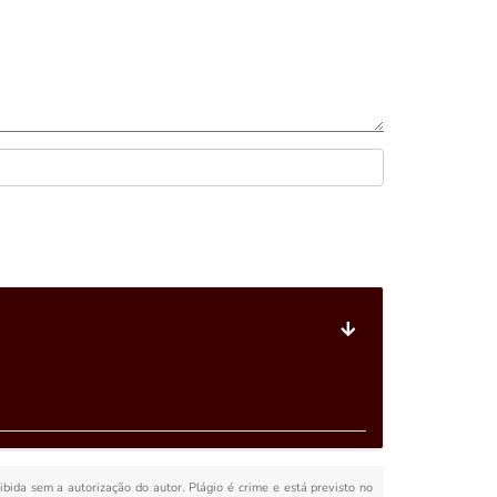
oibida sem a autorização do autor. Plágio é crime e está previsto no