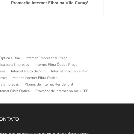
Promoção Internet Fibra na Vila Curuçá
 Óptica é Boa
Internet Empresarial Preço
tica para Empresas
Internet Fibra Óptica Preço
esas
Internet Perto de Mim
Internet Próximo a Mim
ernet
Melhor Internet Fibra Óptica
ara Empresas
Planos de Internet Residencial
ternet Fibra Óptica
Provedor de Internet no meu CEP
ONTATO