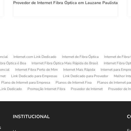
Provedor de Internet Fibra Óptica em Lauzane Paulista
ncial
Internet com Link Dedicado
Internet de Fibra Óptica
Internet de Fibra
ibra Óptica é Boa
Internet Fibra Óptica Mais Rápida do Brasil
Internet Fibra Op
dencial
Internet Fibra Perto de Mim
Internet Mais Rápida
Internet para Empr
rnet
Link Dedicado para Empresas
Link Dedicado para Provedor
Melhor Int
Plano de Internet para Empresa
Planos de Internet Fixa
Planos de Internet p
Link Dedicado
Promoção Internet Fibra
Provedor de Internet
Provedor de In
INSTITUCIONAL
C
s