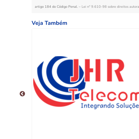
artigo 184 do Código Penal. –
Lei n° 9.610-98 sobre direitos autora
Veja Também