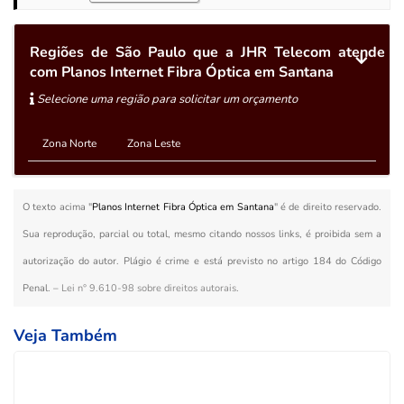
Regiões de São Paulo que a JHR Telecom atende
com Planos Internet Fibra Óptica em Santana
Selecione uma região para solicitar um orçamento
Zona Norte
Zona Leste
O texto acima "
Planos Internet Fibra Óptica em Santana
" é de direito reservado.
Sua reprodução, parcial ou total, mesmo citando nossos links, é proibida sem a
autorização do autor. Plágio é crime e está previsto no artigo 184 do Código
Penal. –
Lei n° 9.610-98 sobre direitos autorais
.
Veja Também