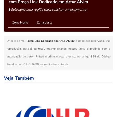
com Preço Link Dedicado em Artur Alvim
Selecione uma região para solicitar um orçamento
Zona Norte
Zona Leste
O texto acima "
Preço Link Dedicado em Artur Alvim
" é de direito reservado. Sua
reprodução, parcial ou total, mesmo citando nossos links, é proibida sem a
autorização do autor. Plágio é crime e está previsto no artigo 184 do Código
Penal. –
Lei n° 9.610-98 sobre direitos autorais
.
Veja Também