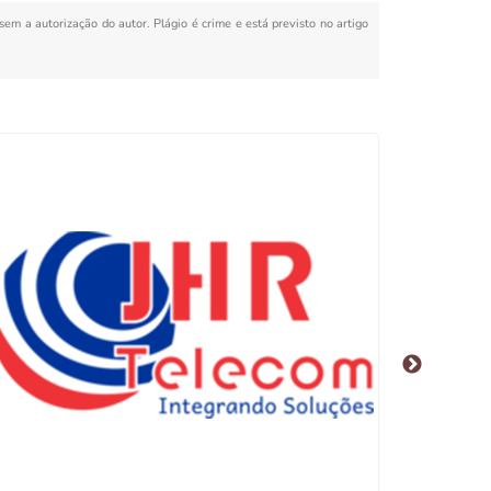
 sem a autorização do autor. Plágio é crime e está previsto no artigo