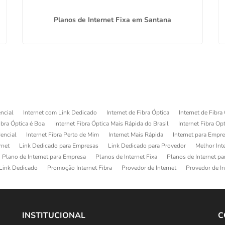
Planos de Internet Fixa em Santana
ncial
Internet com Link Dedicado
Internet de Fibra Óptica
Internet de Fibra
ibra Óptica é Boa
Internet Fibra Óptica Mais Rápida do Brasil
Internet Fibra Op
dencial
Internet Fibra Perto de Mim
Internet Mais Rápida
Internet para Empr
rnet
Link Dedicado para Empresas
Link Dedicado para Provedor
Melhor Int
Plano de Internet para Empresa
Planos de Internet Fixa
Planos de Internet p
Link Dedicado
Promoção Internet Fibra
Provedor de Internet
Provedor de In
INSTITUCIONAL
C