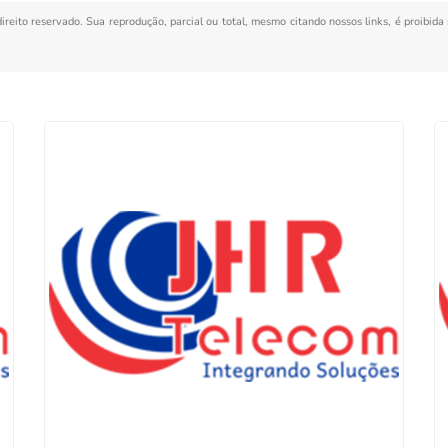
direito reservado. Sua reprodução, parcial ou total, mesmo citando nossos links, é proibida