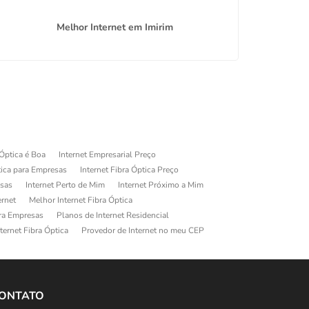
Melhor Internet em Imirim
Mel
 Óptica é Boa
Internet Empresarial Preço
tica para Empresas
Internet Fibra Óptica Preço
esas
Internet Perto de Mim
Internet Próximo a Mim
ernet
Melhor Internet Fibra Óptica
ara Empresas
Planos de Internet Residencial
ternet Fibra Óptica
Provedor de Internet no meu CEP
ONTATO