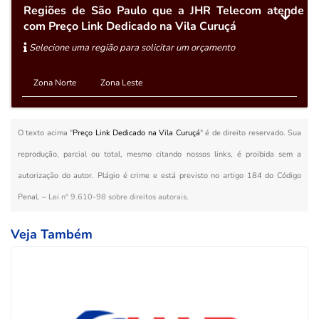
Regiões de São Paulo que a JHR Telecom atende
com Preço Link Dedicado na Vila Curuçá
Selecione uma região para solicitar um orçamento
Zona Norte
Zona Leste
O texto acima "
Preço Link Dedicado na Vila Curuçá
" é de direito reservado. Sua
reprodução, parcial ou total, mesmo citando nossos links, é proibida sem a
autorização do autor. Plágio é crime e está previsto no artigo 184 do Código
Penal. –
Lei n° 9.610-98 sobre direitos autorais
.
Veja Também