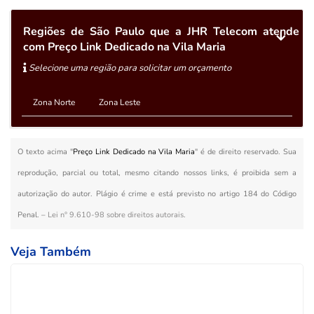
Regiões de São Paulo que a JHR Telecom atende
com Preço Link Dedicado na Vila Maria
Selecione uma região para solicitar um orçamento
Zona Norte
Zona Leste
O texto acima "
Preço Link Dedicado na Vila Maria
" é de direito reservado. Sua
reprodução, parcial ou total, mesmo citando nossos links, é proibida sem a
autorização do autor. Plágio é crime e está previsto no artigo 184 do Código
Penal. –
Lei n° 9.610-98 sobre direitos autorais
.
Veja Também