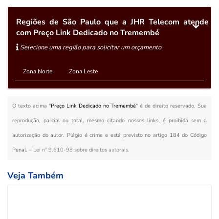
Regiões de São Paulo que a JHR Telecom atende
com Preço Link Dedicado no Tremembé
Selecione uma região para solicitar um orçamento
Zona Norte
Zona Leste
O texto acima "
Preço Link Dedicado no Tremembé
" é de direito reservado. Sua
reprodução, parcial ou total, mesmo citando nossos links, é proibida sem a
autorização do autor. Plágio é crime e está previsto no artigo 184 do Código
Penal. –
Lei n° 9.610-98 sobre direitos autorais
.
Veja Também