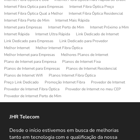
Internet Fibra Optica para Empresas
Internet Fibra Óptica Preço
Internet Fibra Óptica Qual a Melhor
Internet Fibra Óptica Residencial
Internet Fibra Perto de Mim
Internet Mais Rápida
Internet para Empresas
Internet Perto de Mim
Internet Próximo a Mim
Internet Rápida
Internet Ultra Rápida
Link Dedicado de Internet
Link Dedicado para Empresas
Link Dedicado para Provedor
Melhor Internet
Melhor Internet Fibra Óptica
Melhor Internet para Empresas
Melhores Planos de Internet
Plano de Internet para Empresa
Planos de Internet Fixa
Planos de Internet para Empresas
Planos de Internet Residencial
Planos de Internet Wifi
Planos Internet Fibra Óptica
Preço Link Dedicado
Promoção Internet Fibra
Provedor de Internet
Provedor de Internet Fibra Óptica
Provedor de Internet no meu CEP
Provedor de Internet Perto de Mim
JHR Telecom
Desde o início estivemos em busca de melhorias
tanto em tecnologia com e qualificação da nossa