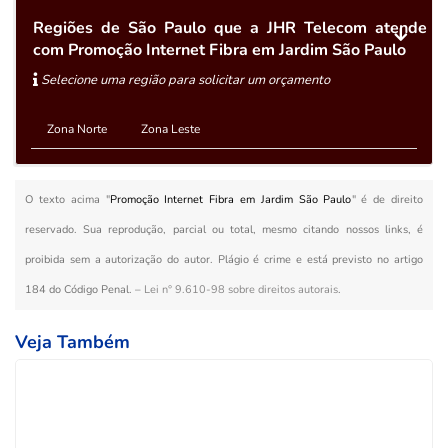
Regiões de São Paulo que a JHR Telecom atende
com Promoção Internet Fibra em Jardim São Paulo
Selecione uma região para solicitar um orçamento
Zona Norte
Zona Leste
O texto acima "
Promoção Internet Fibra em Jardim São Paulo
" é de direito
reservado. Sua reprodução, parcial ou total, mesmo citando nossos links, é
proibida sem a autorização do autor. Plágio é crime e está previsto no artigo
184 do Código Penal. –
Lei n° 9.610-98 sobre direitos autorais
.
Veja Também