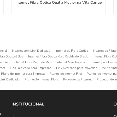
Internet Fibra Óptica Qual a Melhor na Vila Carrão
ncial
Internet com Link Dedicado
Internet de Fibra Óptica
Internet de Fibra
ibra Óptica é Boa
Internet Fibra Óptica Mais Rápida do Brasil
Internet Fibra Op
dencial
Internet Fibra Perto de Mim
Internet Mais Rápida
Internet para Empr
rnet
Link Dedicado para Empresas
Link Dedicado para Provedor
Melhor Int
Plano de Internet para Empresa
Planos de Internet Fixa
Planos de Internet p
Link Dedicado
Promoção Internet Fibra
Provedor de Internet
Provedor de In
INSTITUCIONAL
C
s