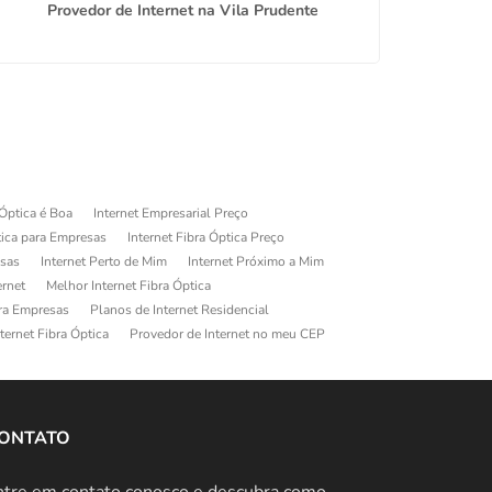
Provedor de Internet na Vila Prudente
Planos 
 Óptica é Boa
Internet Empresarial Preço
tica para Empresas
Internet Fibra Óptica Preço
esas
Internet Perto de Mim
Internet Próximo a Mim
ernet
Melhor Internet Fibra Óptica
ara Empresas
Planos de Internet Residencial
ternet Fibra Óptica
Provedor de Internet no meu CEP
ONTATO