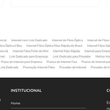
ncial
Internet com Link Dedicado
Internet de Fibra Óptica
Internet de Fibra
ibra Óptica é Boa
Internet Fibra Óptica Mais Rápida do Brasil
Internet Fibra Op
dencial
Internet Fibra Perto de Mim
Internet Mais Rápida
Internet para Empr
rnet
Link Dedicado para Empresas
Link Dedicado para Provedor
Melhor Int
Plano de Internet para Empresa
Planos de Internet Fixa
Planos de Internet p
Link Dedicado
Promoção Internet Fibra
Provedor de Internet
Provedor de In
INSTITUCIONAL
C
s
E
Home
n