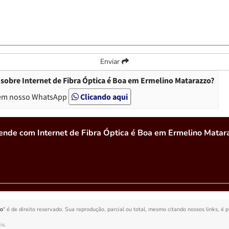
Enviar
sobre Internet de Fibra Óptica é Boa em Ermelino Matarazzo?
em nosso WhatsApp
Clicando aqui
ende com Internet de Fibra Óptica é Boa em Ermelino Matar
zo
" é de direito reservado. Sua reprodução, parcial ou total, mesmo citando nossos links, é 
is
.