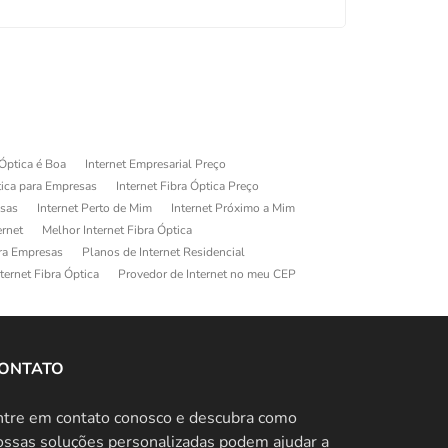
 Óptica é Boa
Internet Empresarial Preço
tica para Empresas
Internet Fibra Óptica Preço
esas
Internet Perto de Mim
Internet Próximo a Mim
ernet
Melhor Internet Fibra Óptica
ara Empresas
Planos de Internet Residencial
ternet Fibra Óptica
Provedor de Internet no meu CEP
ONTATO
ntre em contato conosco e descubra como
ossas soluções personalizadas podem ajudar a