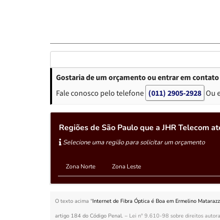
Gostaria de um orçamento ou entrar em contato 
Fale conosco pelo telefone
(011) 2905-2928
Ou 
Regiões de São Paulo que a JHR Telecom at
Selecione uma região para solicitar um orçamento
Zona Norte
Zona Leste
O texto acima "
Internet de Fibra Óptica é Boa em Ermelino Mataraz
artigo 184 do Código Penal. –
Lei n° 9.610-98 sobre direitos autora