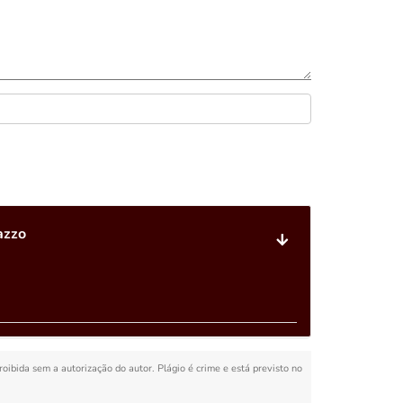
azzo
proibida sem a autorização do autor. Plágio é crime e está previsto no