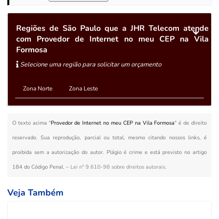
Regiões de São Paulo que a JHR Telecom atende
com Provedor de Internet no meu CEP na Vila
Formosa
Selecione uma região para solicitar um orçamento
Zona Norte
Zona Leste
O texto acima "
Provedor de Internet no meu CEP na Vila Formosa
" é de direito
reservado. Sua reprodução, parcial ou total, mesmo citando nossos links, é
proibida sem a autorização do autor. Plágio é crime e está previsto no artigo
184 do Código Penal. –
Lei n° 9.610-98 sobre direitos autorais
.
Veja Também