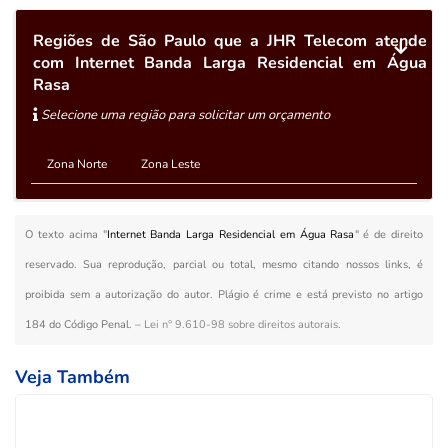
Regiões de São Paulo que a JHR Telecom atende
com Internet Banda Larga Residencial em Água
Rasa
Selecione uma região para solicitar um orçamento
Zona Norte
Zona Leste
O texto acima "
Internet Banda Larga Residencial em Água Rasa
" é de direito
reservado. Sua reprodução, parcial ou total, mesmo citando nossos links, é
proibida sem a autorização do autor. Plágio é crime e está previsto no artigo
184 do Código Penal. –
Lei n° 9.610-98 sobre direitos autorais
.
Veja Também