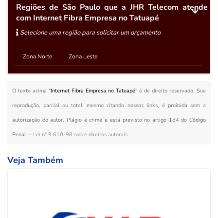
Regiões de São Paulo que a JHR Telecom atende
com Internet Fibra Empresa no Tatuapé
Selecione uma região para solicitar um orçamento
Zona Norte
Zona Leste
O texto acima "
Internet Fibra Empresa no Tatuapé
" é de direito reservado. Sua
reprodução, parcial ou total, mesmo citando nossos links, é proibida sem a
autorização do autor. Plágio é crime e está previsto no artigo 184 do Código
Penal. –
Lei n° 9.610-98 sobre direitos autorais
.
Veja Também