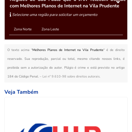
com Melhores Planos de Internet na Vila Prudente
Selecione uma região para solicitar um orçamento
Zona Norte
Zona Leste
O texto acima "
Melhores Planos de Internet na Vila Prudente
" é de direito
reservado. Sua reprodução, parcial ou total, mesmo citando nossos links, é
proibida sem a autorização do autor. Plágio é crime e está previsto no artigo
184 do Código Penal. –
Lei n° 9.610-98 sobre direitos autorais
.
Veja Também