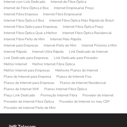
Internet com Link Dedicado
Internet de Fibra Óptica
Internet de Fibra Óptica é Boa
Internet Empresarial Preço
Internet Fibra Empresa
Internet Fibra Empresarial
Internet Fibra Óptica é Boa
Internet Fibra Óptica Mais Rápida do Brasil
Internet Fibra Optica para Empresas
Internet Fibra Óptica Preço
Internet Fibra Óptica Qual a Melhor
Internet Fibra Óptica Residencial
Internet Fibra Perto de Mim
Internet Mais Rápida
Internet para Empresas
Internet Perto de Mim
Internet Próximo a Mim
Internet Rápida
Internet Ultra Rápida
Link Dedicado de Internet
Link Dedicado para Empresas
Link Dedicado para Provedor
Melhor Internet
Melhor Internet Fibra Óptica
Melhor Internet para Empresas
Melhores Planos de Internet
Plano de Internet para Empresa
Planos de Internet Fixa
Planos de Internet para Empresas
Planos de Internet Residencial
Planos de Internet Wifi
Planos Internet Fibra Óptica
Preço Link Dedicado
Promoção Internet Fibra
Provedor de Internet
Provedor de Internet Fibra Óptica
Provedor de Internet no meu CEP
Provedor de Internet Perto de Mim
JHR Telecom