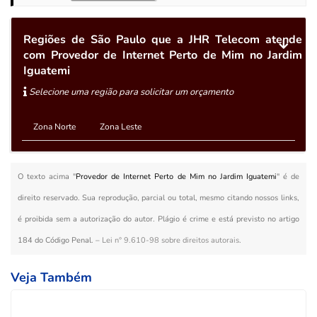
Regiões de São Paulo que a JHR Telecom atende
com Provedor de Internet Perto de Mim no Jardim
Iguatemi
Selecione uma região para solicitar um orçamento
Zona Norte
Zona Leste
O texto acima "
Provedor de Internet Perto de Mim no Jardim Iguatemi
" é de
direito reservado. Sua reprodução, parcial ou total, mesmo citando nossos links,
é proibida sem a autorização do autor. Plágio é crime e está previsto no artigo
184 do Código Penal. –
Lei n° 9.610-98 sobre direitos autorais
.
Veja Também