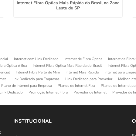
Internet Fibra Óptica Mais Rápida do Brasil na Zona
Leste de SP
ncial
Internet com Link Dedicado
Internet de Fibra Óptica
Internet de Fibra
ibra Óptica é Boa
Internet Fibra Óptica Mais Rápida do Brasil
Internet Fibra Op
dencial
Internet Fibra Perto de Mim
Internet Mais Rápida
Internet para Empr
rnet
Link Dedicado para Empresas
Link Dedicado para Provedor
Melhor Int
Plano de Internet para Empresa
Planos de Internet Fixa
Planos de Internet p
Link Dedicado
Promoção Internet Fibra
Provedor de Internet
Provedor de In
INSTITUCIONAL
C
s